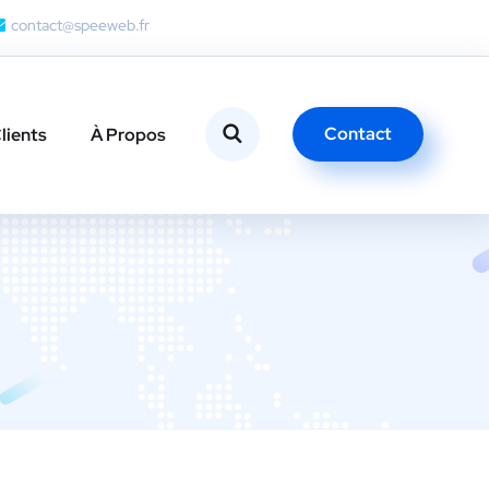
contact@speeweb.fr
Contact
lients
À Propos