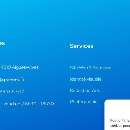
es
Services
4210 Aigues-Vives
Site Web & Boutique
Identité visuelle
@speeweb.fr
Rédaction Web
49.13.57.07
Photographie
 – vendredi / 8h30 – 18h30
Pour offrir 
cookies pour